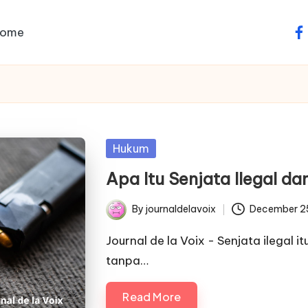
ome
fa
Posted
Hukum
in
Apa Itu Senjata Ilegal d
By
journaldelavoix
December 2
Posted
by
Journal de la Voix - Senjata ilegal 
tanpa…
Read More