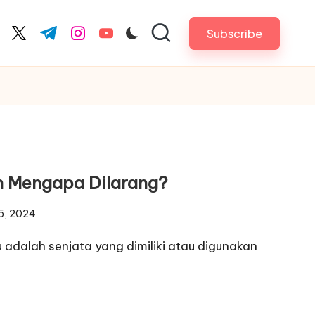
Subscribe
cebook.com
twitter.com
t.me
instagram.com
youtube.com
an Mengapa Dilarang?
5, 2024
itu adalah senjata yang dimiliki atau digunakan