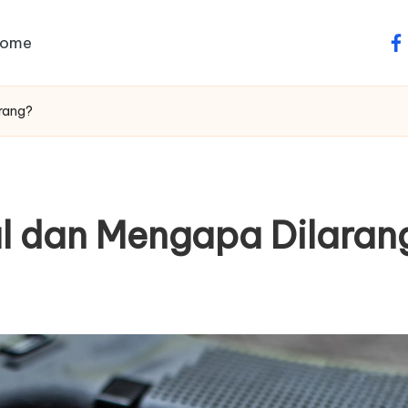
ome
fa
arang?
gal dan Mengapa Dilaran