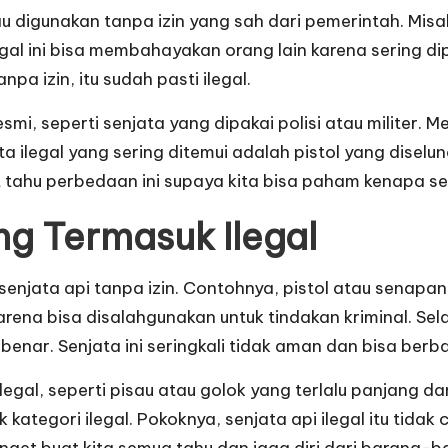
tau digunakan tanpa izin yang sah dari pemerintah. Misal
egal ini bisa membahayakan orang lain karena sering di
pa izin, itu sudah pasti ilegal.
smi, seperti senjata yang dipakai polisi atau militer. Me
 ilegal yang sering ditemui adalah pistol yang diselu
tahu perbedaan ini supaya kita bisa paham kenapa senja
ng Termasuk Ilegal
senjata api tanpa izin. Contohnya, pistol atau senapan 
ena bisa disalahgunakan untuk tindakan kriminal. Selain
enar. Senjata ini seringkali tidak aman dan bisa berbah
ilegal, seperti pisau atau golok yang terlalu panjang d
 kategori ilegal. Pokoknya, senjata api ilegal itu tida
et buat kita semua tahu dan jaga diri dari barang-ba