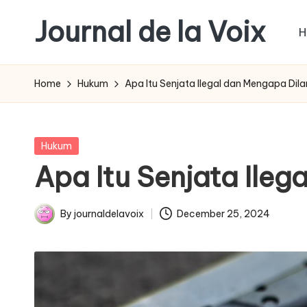
Journal de la Voix
H
Skip
to
Panduan
content
Journal:
Home
Hukum
Apa Itu Senjata Ilegal dan Mengapa Dil
Hak
Anda
sebagai
Posted
Hukum
Pembeli
in
Apa Itu Senjata Ile
By
journaldelavoix
December 25, 2024
Posted
by