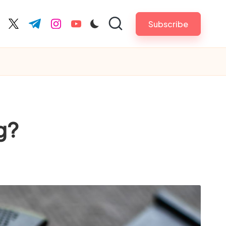
Subscribe
cebook.com
twitter.com
t.me
instagram.com
youtube.com
g?