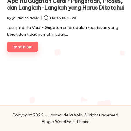
Apa Itu Gugatan Cerai? Pengertian, Proses,
dan Langkah-Langkah yang Harus Diketahui
By
journaldelavoix
March 18, 2025
Posted
by
Journal de la Voix - Gugatan cerai adalah keputusan yang
berat dan tidak pernah mudah…
Read More
Copyright 2026 — Journal de la Voix. All rights reserved.
Bloglo WordPress Theme