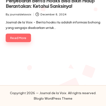
Penyebaran Berita Hoaks Bisa Bikin Hidup
Berantakan: Ketahui Sanksinya!
By
journaldelavoix
December 8, 2024
Posted
by
Journal de la Voix - Berita hoaks itu adalah informasi bohong
yang sengaja disebarkan untuk…
Read More
Copyright 2026 — Journal de la Voix. All rights reserved.
Bloglo WordPress Theme