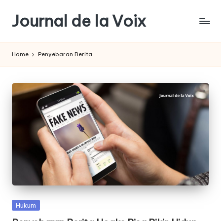
Journal de la Voix
Skip
to
Panduan
content
Journal:
Home
Penyebaran Berita
Hak
Anda
sebagai
Pembeli
Posted
Hukum
in