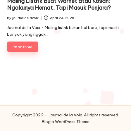
Maling Listrik Buat Warnet atau Kosan:
Ngakunya Hemat, Tapi Masuk Penjara?
By
journaldelavoix
April 23, 2025
Posted
by
Journal de la Voix - Maling listrik bukan hal baru, tapi masih
banyak yang nggak…
Read More
Copyright 2026 — Journal de la Voix. All rights reserved.
Bloglo WordPress Theme