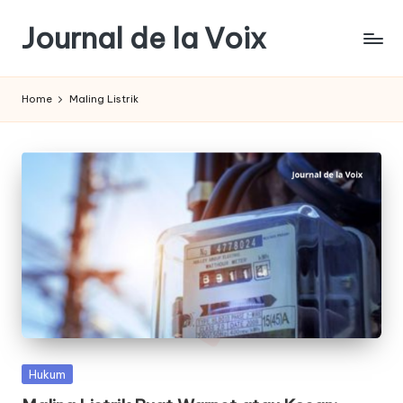
Journal de la Voix
Skip
to
Panduan
content
Journal:
Home
Maling Listrik
Hak
Anda
sebagai
Pembeli
Posted
Hukum
in