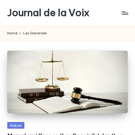
Journal de la Voix
Skip
to
Panduan
content
Journal:
Home
Lex Generalis
Hak
Anda
sebagai
Pembeli
Posted
Hukum
in