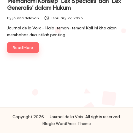
Memahami Konsep ‘Lex Specialis’ dan ‘Lex
Generalis’ dalam Hukum
By
journaldelavoix
February 27, 2025
Posted
by
Journal de la Voix - Halo, teman-teman! Kali ini kita akan
membahas dua istilah penting…
Read More
Copyright 2026 — Journal de la Voix. All rights reserved.
Bloglo WordPress Theme