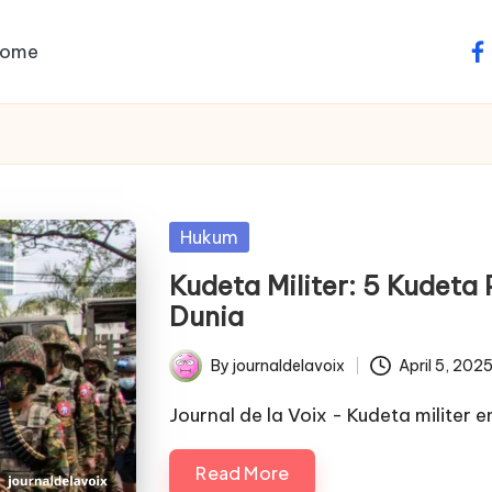
ome
fa
Posted
Hukum
in
Kudeta Militer: 5 Kudeta 
Dunia
By
journaldelavoix
April 5, 202
Posted
by
Journal de la Voix - Kudeta militer
Read More