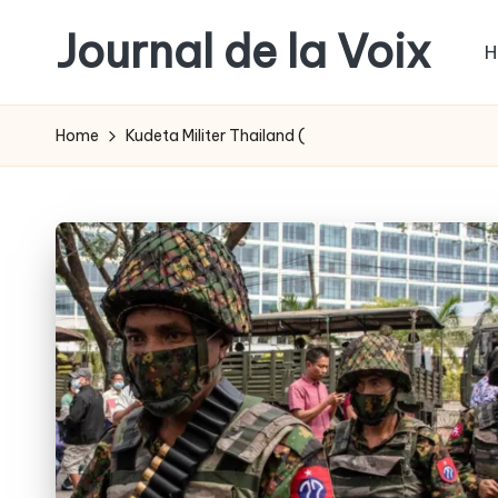
Journal de la Voix
H
Skip
to
Panduan
content
Journal:
Home
Kudeta Militer Thailand (
Hak
Anda
sebagai
Pembeli