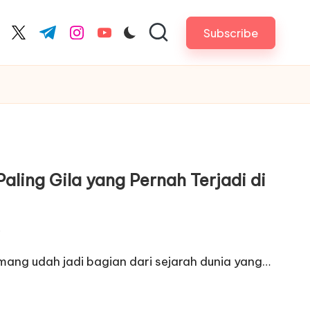
Subscribe
cebook.com
twitter.com
t.me
instagram.com
youtube.com
Paling Gila yang Pernah Terjadi di
5
 emang udah jadi bagian dari sejarah dunia yang…