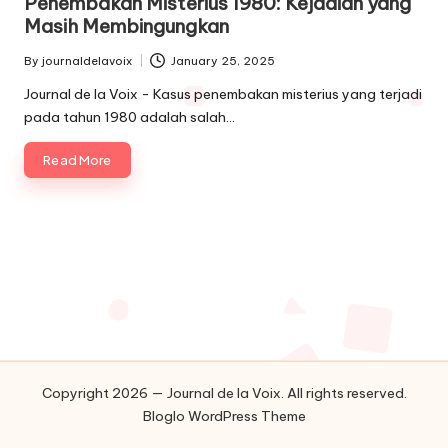
Penembakan Misterius 1980: Kejadian yang
Masih Membingungkan
By
journaldelavoix
January 25, 2025
Posted
by
Journal de la Voix - Kasus penembakan misterius yang terjadi
pada tahun 1980 adalah salah…
Read More
Copyright 2026 — Journal de la Voix. All rights reserved.
Bloglo WordPress Theme