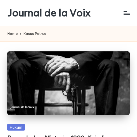
Journal de la Voix
Skip
to
Panduan
content
Journal:
Home
Kasus Petrus
Hak
Anda
sebagai
Pembeli
Posted
Hukum
in