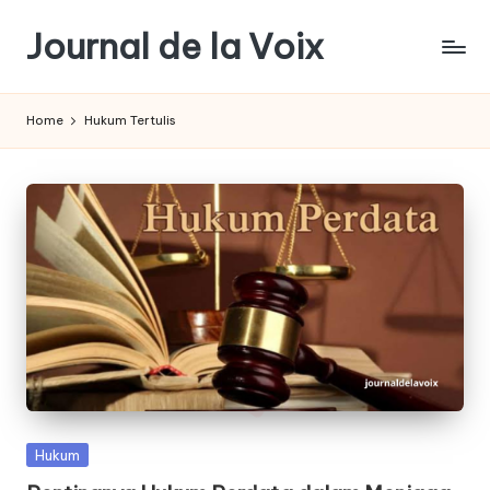
Journal de la Voix
Skip
to
Panduan
content
Journal:
Home
Hukum Tertulis
Hak
Anda
sebagai
Pembeli
Posted
Hukum
in