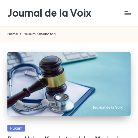
Journal de la Voix
Skip
to
Panduan
content
Journal:
Home
Hukum Kesehatan
Hak
Anda
sebagai
Pembeli
Posted
Hukum
in