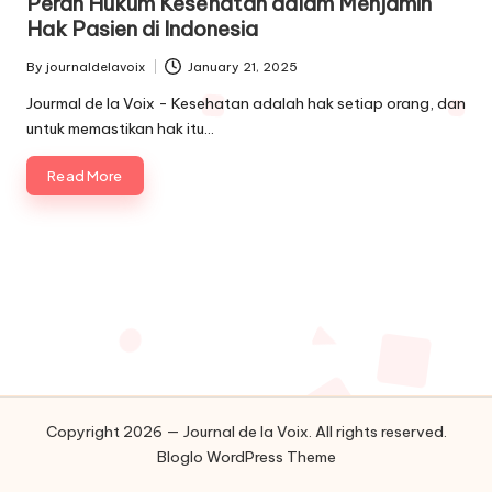
Peran Hukum Kesehatan dalam Menjamin
Hak Pasien di Indonesia
By
journaldelavoix
January 21, 2025
Posted
by
Jourmal de la Voix - Kesehatan adalah hak setiap orang, dan
untuk memastikan hak itu…
Read More
Copyright 2026 — Journal de la Voix. All rights reserved.
Bloglo WordPress Theme