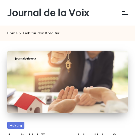
Journal de la Voix
Skip
to
Panduan
content
Journal:
Home
Debitur dan Kreditur
Hak
Anda
sebagai
Pembeli
Posted
Hukum
in