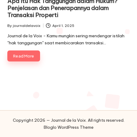
Apa Itu Hak Tanggungan dalam Hukum?
Penjelasan dan Penerapannya dalam
Transaksi Properti
By
journaldelavoix
April 1, 2025
Posted
by
Journal de la Voix - Kamu mungkin sering mendengar istilah
"hak tanggungan" saat membicarakan transaksi…
Read More
Copyright 2026 — Journal de la Voix. All rights reserved.
Bloglo WordPress Theme