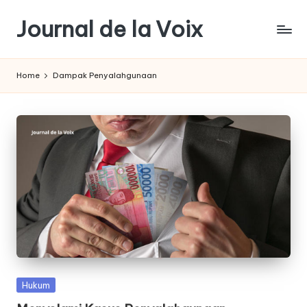
Journal de la Voix
Skip
to
Panduan
content
Journal:
Home
Dampak Penyalahgunaan
Hak
Anda
sebagai
Pembeli
Posted
Hukum
in