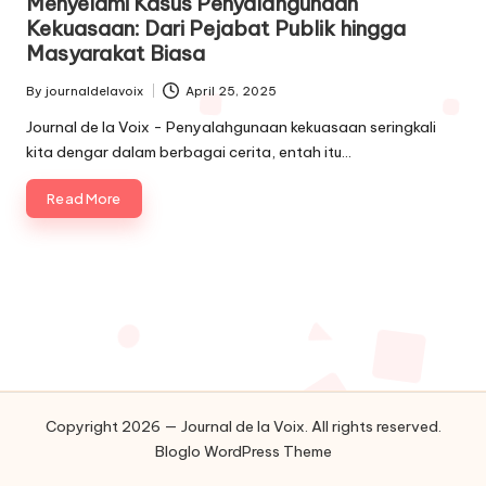
Menyelami Kasus Penyalahgunaan
Kekuasaan: Dari Pejabat Publik hingga
Masyarakat Biasa
By
journaldelavoix
April 25, 2025
Posted
by
Journal de la Voix - Penyalahgunaan kekuasaan seringkali
kita dengar dalam berbagai cerita, entah itu…
Read More
Copyright 2026 — Journal de la Voix. All rights reserved.
Bloglo WordPress Theme