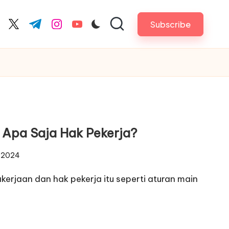
Subscribe
cebook.com
twitter.com
t.me
instagram.com
youtube.com
 Apa Saja Hak Pekerja?
 2024
kerjaan dan hak pekerja itu seperti aturan main