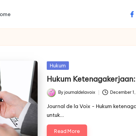
ome
fa
Posted
Hukum
in
Hukum Ketenagakerjaan:
By
journaldelavoix
December 1,
Posted
by
Journal de la Voix - Hukum ketenaga
untuk…
Read More