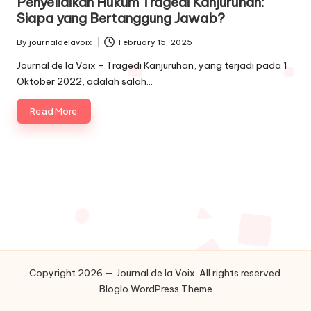
Penyelidikan Hukum Tragedi Kanjuruhan:
Siapa yang Bertanggung Jawab?
By
journaldelavoix
February 15, 2025
Posted
by
Journal de la Voix - Tragedi Kanjuruhan, yang terjadi pada 1
Oktober 2022, adalah salah…
Read More
Copyright 2026 — Journal de la Voix. All rights reserved.
Bloglo WordPress Theme