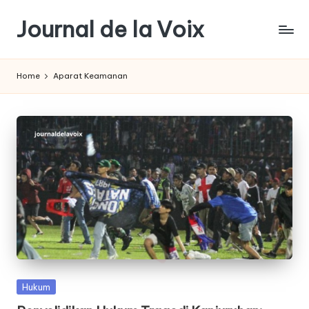
Journal de la Voix
Skip
to
Panduan
content
Journal:
Home
Aparat Keamanan
Hak
Anda
sebagai
Pembeli
Posted
Hukum
in