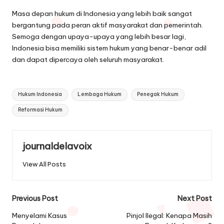
Masa depan hukum di Indonesia yang lebih baik sangat
bergantung pada peran aktif masyarakat dan pemerintah.
Semoga dengan upaya-upaya yang lebih besar lagi,
Indonesia bisa memiliki sistem hukum yang benar-benar adil
dan dapat dipercaya oleh seluruh masyarakat.
Tags:
Hukum Indonesia
Lembaga Hukum
Penegak Hukum
Reformasi Hukum
journaldelavoix
View All Posts
Post
Previous Post
Next Post
navigation
Menyelami Kasus
Pinjol Ilegal: Kenapa Masih