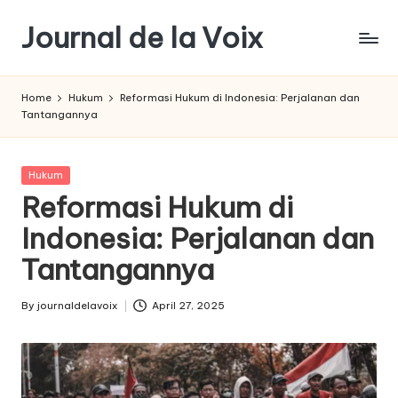
Journal de la Voix
Skip
to
Panduan
content
Journal:
Home
Hukum
Reformasi Hukum di Indonesia: Perjalanan dan
Hak
Tantangannya
Anda
sebagai
Pembeli
Posted
Hukum
in
Reformasi Hukum di
Indonesia: Perjalanan dan
Tantangannya
By
journaldelavoix
April 27, 2025
Posted
by