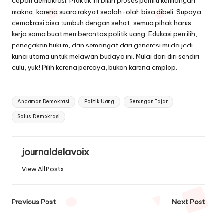
depan demokrasi. Praktik ini bikin proses pemilu kehilangan
makna, karena suara rakyat seolah-olah bisa dibeli. Supaya
demokrasi bisa tumbuh dengan sehat, semua pihak harus
kerja sama buat memberantas politik uang. Edukasi pemilih,
penegakan hukum, dan semangat dari generasi muda jadi
kunci utama untuk melawan budaya ini. Mulai dari diri sendiri
dulu, yuk! Pilih karena percaya, bukan karena amplop.
Tags:
Ancaman Demokrasi
Politik Uang
Serangan Fajar
Solusi Demokrasi
journaldelavoix
View All Posts
Post
Previous Post
Next Post