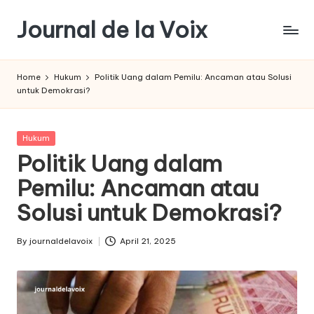
Journal de la Voix
Skip
to
Panduan
content
Journal:
Home
Hukum
Politik Uang dalam Pemilu: Ancaman atau Solusi
Hak
untuk Demokrasi?
Anda
sebagai
Pembeli
Posted
Hukum
in
Politik Uang dalam
Pemilu: Ancaman atau
Solusi untuk Demokrasi?
By
journaldelavoix
April 21, 2025
Posted
by